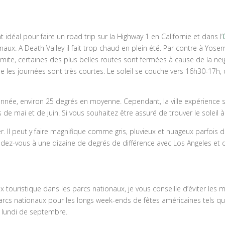
déal pour faire un road trip sur la Highway 1 en Californie et dans l’
naux. A Death Valley il fait trop chaud en plein été. Par contre à Yo
mite, certaines des plus belles routes sont fermées à cause de la nei
ue les journées sont très courtes. Le soleil se couche vers 16h30-17h,
l’année, environ 25 degrés en moyenne. Cependant, la ville expérienc
e mai et de juin. Si vous souhaitez être assuré de trouver le soleil à
ulier. Il peut y faire magnifique comme gris, pluvieux et nuageux parfo
Attendez-vous à une dizaine de degrés de différence avec Los Angeles e
ux touristique dans les parcs nationaux, je vous conseille d’éviter les 
parcs nationaux pour les longs week-ends de fêtes américaines tels qu
r lundi de septembre.