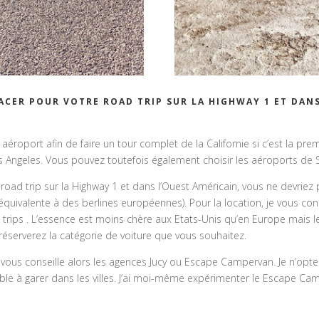
CER POUR VOTRE ROAD TRIP SUR LA HIGHWAY 1 ET DANS
 aéroport afin de faire un tour complet de la Californie si c’est la pre
 Angeles. Vous pouvez toutefois également choisir les aéroports de 
 road trip sur la Highway 1 et dans l’Ouest Américain, vous ne devriez 
t équivalente à des berlines européennes). Pour la location, je vous c
d trips . L’essence est moins chère aux Etats-Unis qu’en Europe mais
éserverez la catégorie de voiture que vous souhaitez.
e vous conseille alors les agences Jucy ou Escape Campervan. Je n’opt
sible à garer dans les villes. J’ai moi-même expérimenter le Escape C