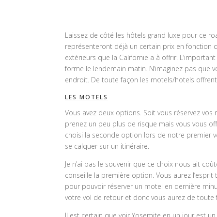
Laissez de côté les hôtels grand luxe pour ce roa
représenteront déjà un certain prix en fonction 
extérieurs que la Californie a à offrir. L’impor
forme le lendemain matin. N’imaginez pas que vou
endroit. De toute façon les motels/hotels offren
LES MOTELS
Vous avez deux options. Soit vous réservez vos mo
prenez un peu plus de risque mais vous vous offre
choisi la seconde option lors de notre premier vo
se calquer sur un itinéraire.
Je n’ai pas le souvenir que ce choix nous ait coû
conseille la première option. Vous aurez l’espr
pour pouvoir réserver un motel en dernière minute
votre vol de retour et donc vous aurez de toute f
Il est certain que voir Yosemite en un jour est 