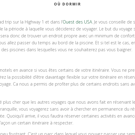
OÙ DORMIR
d trip sur la Highway 1 et dans l’
Ouest des USA
. Je vous conseille de s
de la période à laquelle vous déciderez de voyager. Le but du voyage 
tant sera donc de trouver un endroit propre avec un minimum de confort
s allez passer du temps au bord de la piscine. Et si tel est le cas, e
t des piscines dans lesquelles vous ne souhaiterez pas vous baigner.
tels en avance si vous êtes certains de votre itinéraire. Vous ne pren
z la possibilité d’être davantage flexible sur votre itinéraire en rése
yage. Ca nous a permis de profiter plus de certains endroits sans avoi
té plus cher que les autres voyages que nous avons fait en réservant l
it tranquille, vous voyagerez sans avoir à chercher en permanence du
. Quoiqu’il arrive, il vous faudra réserver certaines activités en ava
açon un certain itinéraire à respecter.
un peu frustrant. C’est un parc dans lequel vous pouvez passer une s