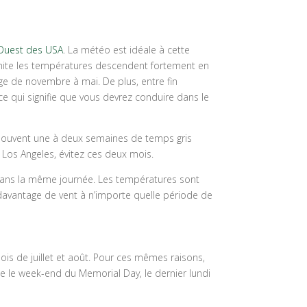
Ouest des USA
. La météo est idéale à cette
semite les températures descendent fortement en
ge de novembre à mai. De plus, entre fin
 ce qui signifie que vous devrez conduire dans le
e souvent une à deux semaines de temps gris
 Los Angeles, évitez ces deux mois.
is dans la même journée. Les températures sont
t davantage de vent à n’importe quelle période de
mois de juillet et août. Pour ces mêmes raisons,
e le week-end du Memorial Day, le dernier lundi