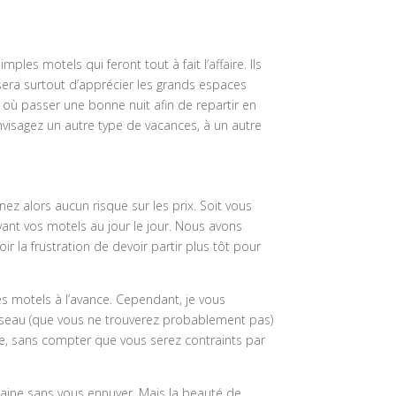
imples motels qui feront tout à fait l’affaire. Ils
sera surtout d’apprécier les grands espaces
 où passer une bonne nuit afin de repartir en
nvisagez un autre type de vacances, à un autre
ez alors aucun risque sur les prix. Soit vous
rvant vos motels au jour le jour. Nous avons
r la frustration de devoir partir plus tôt pour
es motels à l’avance. Cependant, je vous
 réseau (que vous ne trouverez probablement pas)
nce, sans compter que vous serez contraints par
emaine sans vous ennuyer. Mais la beauté de